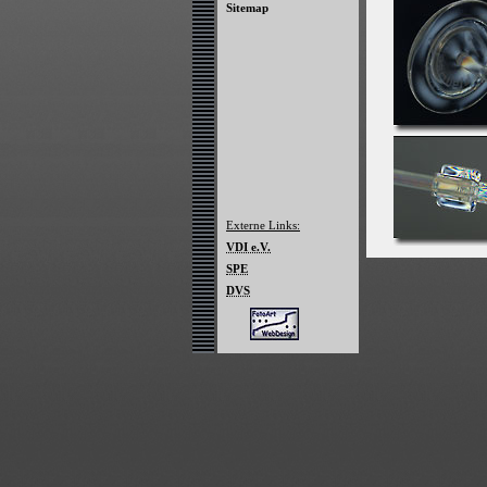
Sitemap
Externe Links:
VDI e.V.
SPE
DVS